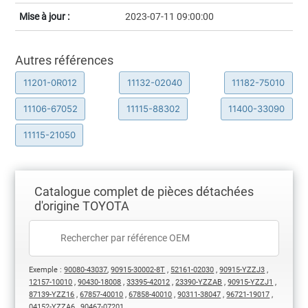
Mise à jour :
2023-07-11 09:00:00
Autres références
11201-0R012
11132-02040
11182-75010
11106-67052
11115-88302
11400-33090
11115-21050
Catalogue complet de pièces détachées
d'origine TOYOTA
Exemple :
90080-43037
,
90915-30002-8T
,
52161-02030
,
90915-YZZJ3
,
12157-10010
,
90430-18008
,
33395-42012
,
23390-YZZAB
,
90915-YZZJ1
,
87139-YZZ16
,
67857-40010
,
67858-40010
,
90311-38047
,
96721-19017
,
04152-YZZA6
,
90467-07201