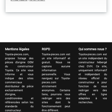
Mentions légales
RGPD
Qui sommes nous ?
Toyota-pieces.com,
Toyota-pieces.com est
Toyota-pieces.com est
propose listage des
un site informatif et
un site indépendant du
pièces d’origine OEM
gratuit. Nous ne
constructeur hébergé
du constructeur
captons aucune
chez OVH. Ce site,
Toyota. Ce site vous
information
uniquement informatif
informe et vous
personnelle. Vous
et indépendant du
indique des sites
naviguez sur Toyota-
réseau officiel du
commerciaux
pieces.com
constructeur a pour
distributeur de pièce
strictement
fonction de vous
exclusivement
anonymes. Certains
rediriger vers des
d’origine,
liens, pourrons vous
offres en ligne
conditionnées et
rediriger vers des
adaptées à vos
référencées selon les
sites dont le
recherches.
standards du
fonctionnement peut
constructeur.
être différent.