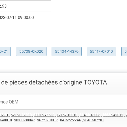
2.93
023-07-11 09:00:00
0-C1
55709-0K020
55404-14370
55417-0F010
5
 de pièces détachées d'origine TOYOTA
02-8T
,
52161-02030
,
90915-YZZJ3
,
12157-10010
,
90430-18008
,
33395-42012
,
8-40010
,
90311-38047
,
96721-19017
,
04152-YZZA6
,
90467-07201