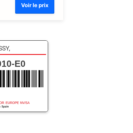
Voir le prix
SSY,
010-E0