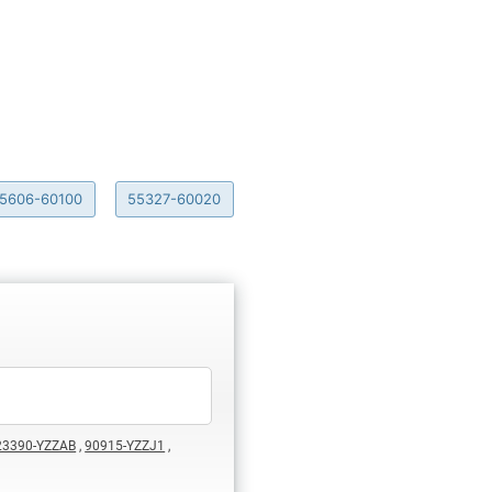
5606-60100
55327-60020
23390-YZZAB
,
90915-YZZJ1
,