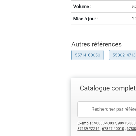
Volume :
5
Mise à jour :
2
Autres références
55714-60050
55302-4713
Catalogue complet
Exemple :
90080-43037
,
90915-300
87139-YZZ16
,
67857-40010
,
6785