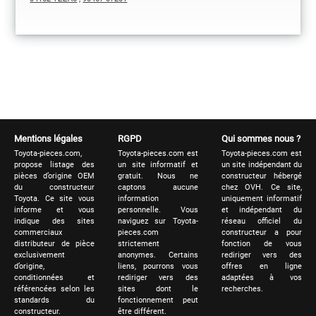
Mentions légales
RGPD
Qui sommes nous ?
Toyota-pieces.com,
Toyota-pieces.com est
Toyota-pieces.com est
propose listage des
un site informatif et
un site indépendant du
pièces d’origine OEM
gratuit. Nous ne
constructeur hébergé
du constructeur
captons aucune
chez OVH. Ce site,
Toyota. Ce site vous
information
uniquement informatif
informe et vous
personnelle. Vous
et indépendant du
indique des sites
naviguez sur Toyota-
réseau officiel du
commerciaux
pieces.com
constructeur a pour
distributeur de pièce
strictement
fonction de vous
exclusivement
anonymes. Certains
rediriger vers des
d’origine,
liens, pourrons vous
offres en ligne
conditionnées et
rediriger vers des
adaptées à vos
référencées selon les
sites dont le
recherches.
standards du
fonctionnement peut
constructeur.
être différent.