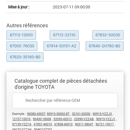
Mise à jour :
2023-07-11 09:00:00
Autres références
67113-13050
67112-22110
67832-50030
67005-76030
67914-50151-A2
67640-2H760-B0
67620-35160-B0
Catalogue complet de pièces détachées
d'origine TOYOTA
Exemple :
90080-43037
,
90915-30002-8T
,
52161-02030
,
90915-YZZJ3
,
12157-10010
,
90430-18008
,
33395-42012
,
23390-YZZAB
,
90915-YZZJ1
,
87139-YZZ16
,
67857-40010
,
67858-40010
,
90311-38047
,
96721-19017
,
04152-YZZA6
,
90467-07201