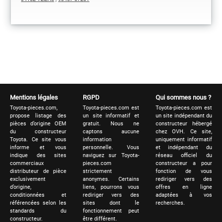
Mentions légales
RGPD
Qui sommes nous ?
Toyota-pieces.com,
Toyota-pieces.com est
Toyota-pieces.com est
propose listage des
un site informatif et
un site indépendant du
pièces d’origine OEM
gratuit. Nous ne
constructeur hébergé
du constructeur
captons aucune
chez OVH. Ce site,
Toyota. Ce site vous
information
uniquement informatif
informe et vous
personnelle. Vous
et indépendant du
indique des sites
naviguez sur Toyota-
réseau officiel du
commerciaux
pieces.com
constructeur a pour
distributeur de pièce
strictement
fonction de vous
exclusivement
anonymes. Certains
rediriger vers des
d’origine,
liens, pourrons vous
offres en ligne
conditionnées et
rediriger vers des
adaptées à vos
référencées selon les
sites dont le
recherches.
standards du
fonctionnement peut
constructeur.
être différent.