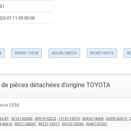
.01
023-07-11 09:00:00
9
90950-T1018
90245-06020
90387-09112
9
 de pièces détachées d'origine TOYOTA
02-8T
,
52161-02030
,
90915-YZZJ3
,
12157-10010
,
90430-18008
,
33395-42012
,
8-40010
,
90311-38047
,
96721-19017
,
04152-YZZA6
,
90467-07201