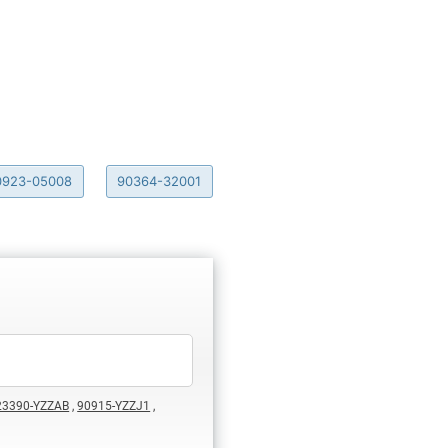
0923-05008
90364-32001
23390-YZZAB
,
90915-YZZJ1
,