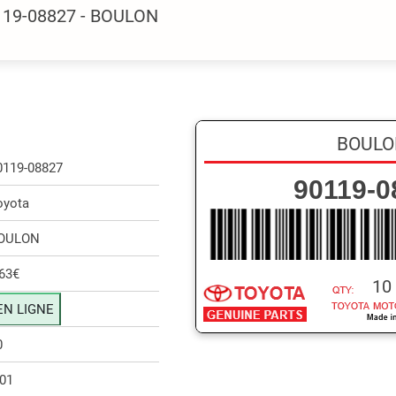
119-08827 - BOULON
BOULO
0119-08827
90119-0
oyota
OULON
,63€
10
EN LIGNE
0
.01