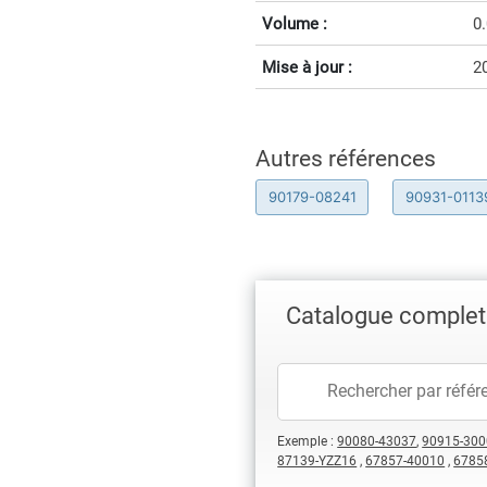
Volume :
0
Mise à jour :
2
Autres références
90179-08241
90931-0113
Catalogue complet
Exemple :
90080-43037
,
90915-300
87139-YZZ16
,
67857-40010
,
6785