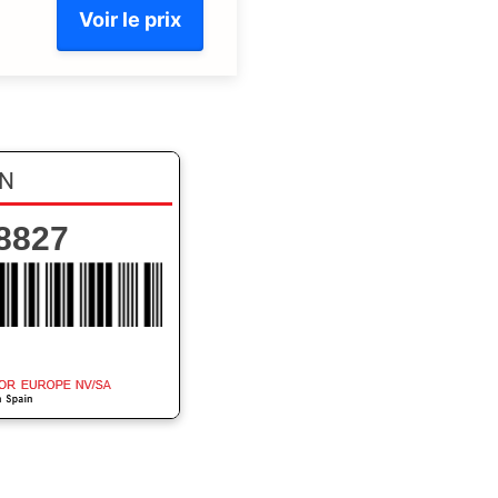
Voir le prix
N
8827