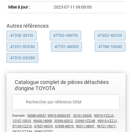
Mise à jour :
2023-07-11 09:00:00
Autres références
47318-35110
47750-0W110
47352-60120
47201-0C030
47731-48050
47748-10040
47313-02G80
Catalogue complet de pièces détachées
d'origine TOYOTA
Exemple :
90080-43037
,
90915-30002-8T
,
52161-02030
,
90915-YZZJ3
,
12157-10010
,
90430-18008
,
33395-42012
,
23390-YZZAB
,
90915-YZZJ1
,
87139-YZZ16
,
67857-40010
,
67858-40010
,
90311-38047
,
96721-19017
,
04152-YZZA6
,
90467-07201