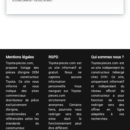
Mentions légales
RGPD
Qui sommes nous ?
Toyota-pieces.com,
Toyota-pieces.com est
Toyota-pieces.com est
propose listage des
un site informatif et
un site indépendant du
pièces d’origine OEM
gratuit. Nous ne
constructeur hébergé
du constructeur
captons aucune
chez OVH. Ce site,
Toyota. Ce site vous
information
uniquement informatif
informe et vous
personnelle. Vous
et indépendant du
indique des sites
naviguez sur Toyota-
réseau officiel du
commerciaux
pieces.com
constructeur a pour
distributeur de pièce
strictement
fonction de vous
exclusivement
anonymes. Certains
rediriger vers des
d’origine,
liens, pourrons vous
offres en ligne
conditionnées et
rediriger vers des
adaptées à vos
référencées selon les
sites dont le
recherches.
standards du
fonctionnement peut
constructeur.
être différent.