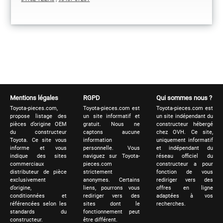
Mentions légales
RGPD
Qui sommes nous ?
Toyota-pieces.com,
Toyota-pieces.com est
Toyota-pieces.com est
propose listage des
un site informatif et
un site indépendant du
pièces d’origine OEM
gratuit. Nous ne
constructeur hébergé
du constructeur
captons aucune
chez OVH. Ce site,
Toyota. Ce site vous
information
uniquement informatif
informe et vous
personnelle. Vous
et indépendant du
indique des sites
naviguez sur Toyota-
réseau officiel du
commerciaux
pieces.com
constructeur a pour
distributeur de pièce
strictement
fonction de vous
exclusivement
anonymes. Certains
rediriger vers des
d’origine,
liens, pourrons vous
offres en ligne
conditionnées et
rediriger vers des
adaptées à vos
référencées selon les
sites dont le
recherches.
standards du
fonctionnement peut
constructeur.
être différent.