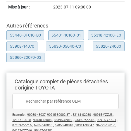
Mise à jour :
2023-07-11 09:00:00
Autres références
55440-0F010-B0
55401-10160-01
55318-12100-E0
55908-14070
55630-05040-C0
55620-24060
55660-20070-03
Catalogue complet de pièces détachées
d'origine TOYOTA
Exemple :
90080-43037
,
90915-30002-8T
,
52161-02030
,
90915-YZZJ3
,
12157-10010
,
90430-18008
,
33395-42012
,
23390-YZZAB
,
90915-YZZJ1
,
87139-YZZ16
,
67857-40010
,
67858-40010
,
90311-38047
,
96721-19017
,
04152-YZZA6
,
90467-07201