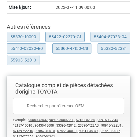
Mise à jour :
2023-07-11 09:00:00
Autres références
55330-10090
55422-02270-C1
55404-87023-04
55410-02030-B0
55660-47150-C6
55330-52381
55903-52010
Catalogue complet de pièces détachées
d'origine TOYOTA
Exemple :
90080-43037
,
90915-30002-8T
,
52161-02030
,
90915-YZZJ3
,
12157-10010
,
90430-18008
,
33395-42012
,
23390-YZZAB
,
90915-YZZJ1
,
87139-YZZ16
,
67857-40010
,
67858-40010
,
90311-38047
,
96721-19017
,
04152-YZZA6
,
90467-07201