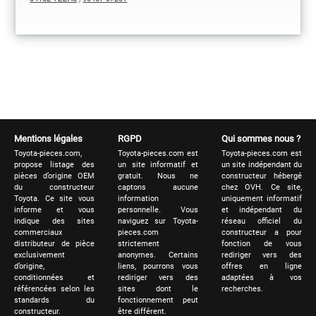
Mentions légales
RGPD
Qui sommes nous ?
Toyota-pieces.com,
Toyota-pieces.com est
Toyota-pieces.com est
propose listage des
un site informatif et
un site indépendant du
pièces d’origine OEM
gratuit. Nous ne
constructeur hébergé
du constructeur
captons aucune
chez OVH. Ce site,
Toyota. Ce site vous
information
uniquement informatif
informe et vous
personnelle. Vous
et indépendant du
indique des sites
naviguez sur Toyota-
réseau officiel du
commerciaux
pieces.com
constructeur a pour
distributeur de pièce
strictement
fonction de vous
exclusivement
anonymes. Certains
rediriger vers des
d’origine,
liens, pourrons vous
offres en ligne
conditionnées et
rediriger vers des
adaptées à vos
référencées selon les
sites dont le
recherches.
standards du
fonctionnement peut
constructeur.
être différent.