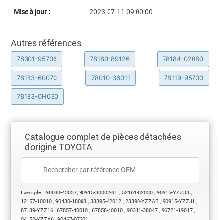
Mise à jour :
2023-07-11 09:00:00
Autres références
78301-95706
78180-89126
78184-02080
78183-60070
78010-36011
78119-95700
78183-0H030
Catalogue complet de pièces détachées
d'origine TOYOTA
Exemple :
90080-43037
,
90915-30002-8T
,
52161-02030
,
90915-YZZJ3
,
12157-10010
,
90430-18008
,
33395-42012
,
23390-YZZAB
,
90915-YZZJ1
,
87139-YZZ16
,
67857-40010
,
67858-40010
,
90311-38047
,
96721-19017
,
04152-YZZA6
,
90467-07201