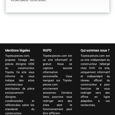
Mentions légales
RGPD
Qui sommes nous ?
Toyota-pieces.com,
Toyota-pieces.com est
Toyota-pieces.com est
propose listage des
un site informatif et
un site indépendant du
pièces d’origine OEM
gratuit. Nous ne
constructeur hébergé
du constructeur
captons aucune
chez OVH. Ce site,
Toyota. Ce site vous
information
uniquement informatif
informe et vous
personnelle. Vous
et indépendant du
indique des sites
naviguez sur Toyota-
réseau officiel du
commerciaux
pieces.com
constructeur a pour
distributeur de pièce
strictement
fonction de vous
exclusivement
anonymes. Certains
rediriger vers des
d’origine,
liens, pourrons vous
offres en ligne
conditionnées et
rediriger vers des
adaptées à vos
référencées selon les
sites dont le
recherches.
standards du
fonctionnement peut
constructeur.
être différent.