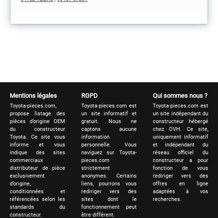
Mentions légales
RGPD
Qui sommes nous ?
Toyota-pieces.com,
Toyota-pieces.com est
Toyota-pieces.com est
propose listage des
un site informatif et
un site indépendant du
pièces d’origine OEM
gratuit. Nous ne
constructeur hébergé
du constructeur
captons aucune
chez OVH. Ce site,
Toyota. Ce site vous
information
uniquement informatif
informe et vous
personnelle. Vous
et indépendant du
indique des sites
naviguez sur Toyota-
réseau officiel du
commerciaux
pieces.com
constructeur a pour
distributeur de pièce
strictement
fonction de vous
exclusivement
anonymes. Certains
rediriger vers des
d’origine,
liens, pourrons vous
offres en ligne
conditionnées et
rediriger vers des
adaptées à vos
référencées selon les
sites dont le
recherches.
standards du
fonctionnement peut
constructeur.
être différent.