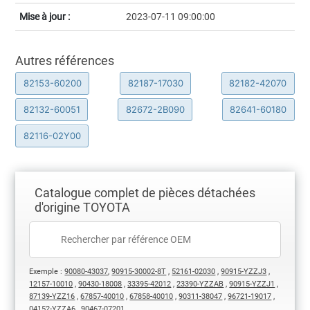
Mise à jour :
2023-07-11 09:00:00
Autres références
82153-60200
82187-17030
82182-42070
82132-60051
82672-2B090
82641-60180
82116-02Y00
Catalogue complet de pièces détachées
d'origine TOYOTA
Exemple :
90080-43037
,
90915-30002-8T
,
52161-02030
,
90915-YZZJ3
,
12157-10010
,
90430-18008
,
33395-42012
,
23390-YZZAB
,
90915-YZZJ1
,
87139-YZZ16
,
67857-40010
,
67858-40010
,
90311-38047
,
96721-19017
,
04152-YZZA6
,
90467-07201