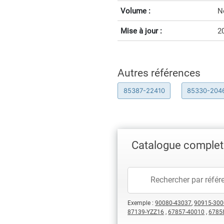
Volume :
N
Mise à jour :
2
Autres références
85387-22410
85330-204
Catalogue complet
Exemple :
90080-43037
,
90915-300
87139-YZZ16
,
67857-40010
,
6785