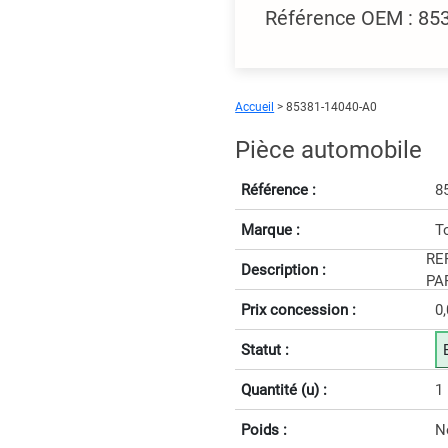
Référence OEM : 8
Accueil
> 85381-14040-A0
Pièce automobile
Référence :
8
Marque :
T
RE
Description :
PAR
Prix concession :
0
Statut :
Quantité (u) :
1
Poids :
N