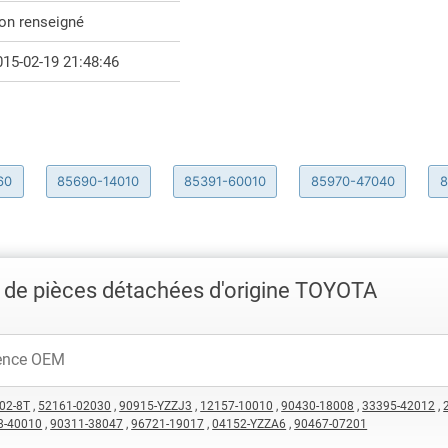
on renseigné
015-02-19 21:48:46
60
85690-14010
85391-60010
85970-47040
8
 de pièces détachées d'origine TOYOTA
02-8T
,
52161-02030
,
90915-YZZJ3
,
12157-10010
,
90430-18008
,
33395-42012
,
8-40010
,
90311-38047
,
96721-19017
,
04152-YZZA6
,
90467-07201