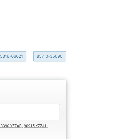
5316-06021
85710-35090
23390-YZZAB
,
90915-YZZJ1
,