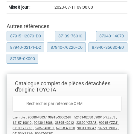
Mise à jour :
2023-07-11 09:00:00
Autres références
87915-12070-D0
87139-76010
87940-14070
87940-02171-D2
87940-76220-C0
87940-35630-B0
87138-0K090
Catalogue complet de pièces détachées
d'origine TOYOTA
Exemple :
90080-43037
,
90915-30002-8T
,
52161-02030
,
90915-YZZJ3
,
12157-10010
,
90430-18008
,
33395-42012
,
23390-YZZAB
,
90915-YZZJ1
,
87139-YZZ16
,
67857-40010
,
67858-40010
,
90311-38047
,
96721-19017
,
04152-YZZA6
,
90467-07201