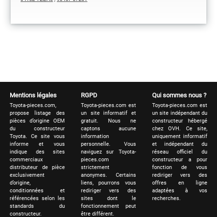
Mentions légales
RGPD
Qui sommes nous ?
Toyota-pieces.com,
Toyota-pieces.com est
Toyota-pieces.com est
propose listage des
un site informatif et
un site indépendant du
pièces d’origine OEM
gratuit. Nous ne
constructeur hébergé
du constructeur
captons aucune
chez OVH. Ce site,
Toyota. Ce site vous
information
uniquement informatif
informe et vous
personnelle. Vous
et indépendant du
indique des sites
naviguez sur Toyota-
réseau officiel du
commerciaux
pieces.com
constructeur a pour
distributeur de pièce
strictement
fonction de vous
exclusivement
anonymes. Certains
rediriger vers des
d’origine,
liens, pourrons vous
offres en ligne
conditionnées et
rediriger vers des
adaptées à vos
référencées selon les
sites dont le
recherches.
standards du
fonctionnement peut
constructeur.
être différent.